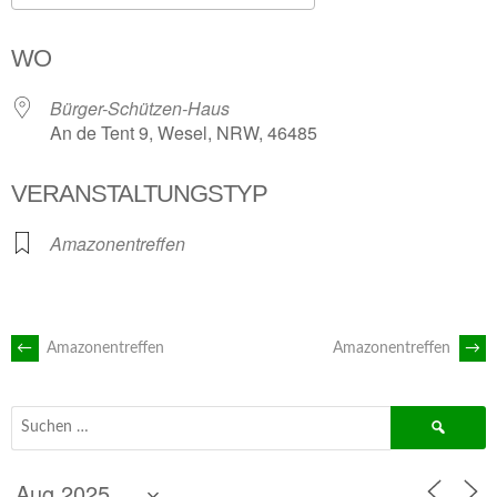
ICS herunterladen
Google Kalender
WO
Bürger-Schützen-Haus
An de Tent 9, Wesel, NRW, 46485
VERANSTALTUNGSTYP
Amazonentreffen
ARTIKEL-
←
Amazonentreffen
Amazonentreffen
→
NAVIGATION
Suchen
nach: