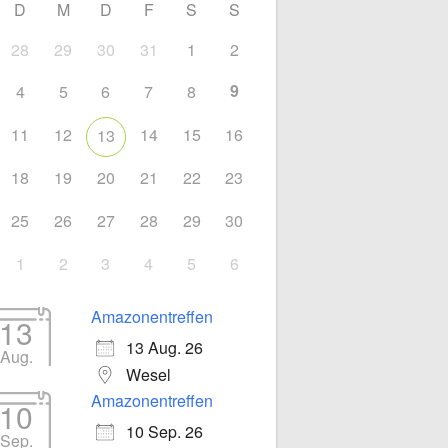
D
M
D
F
S
S
28
29
30
31
1
2
9
4
5
6
7
8
11
12
14
15
16
13
18
19
20
21
22
23
Office 365
Outlook Liv
25
26
27
28
29
30
1
2
3
4
5
6
Amazonentreffen
13
13 Aug. 26
Aug.
Wesel
Amazonentreffen
10
10 Sep. 26
Sep.