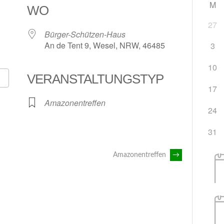
M
WO
27
Bürger-Schützen-Haus
An de Tent 9, Wesel, NRW, 46485
3
10
VERANSTALTUNGSTYP
17
Google Kalender
iCalendar
Amazonentreffen
24
31
Amazonentreffen
→