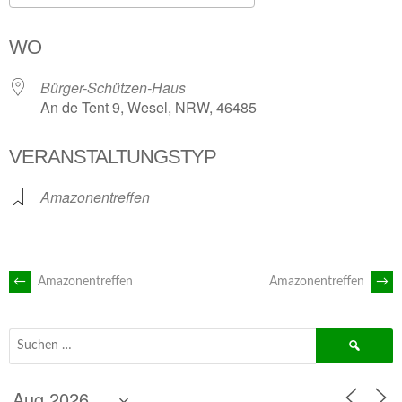
ICS herunterladen
Google Kalender
WO
Bürger-Schützen-Haus
An de Tent 9, Wesel, NRW, 46485
VERANSTALTUNGSTYP
Amazonentreffen
ARTIKEL-
←
Amazonentreffen
Amazonentreffen
→
NAVIGATION
Suchen
nach: