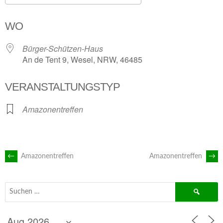
ICS herunterladen
Google Kalender
WO
Bürger-Schützen-Haus
An de Tent 9, Wesel, NRW, 46485
VERANSTALTUNGSTYP
Amazonentreffen
ARTIKEL-
←
Amazonentreffen
Amazonentreffen
→
NAVIGATION
Suchen
nach: