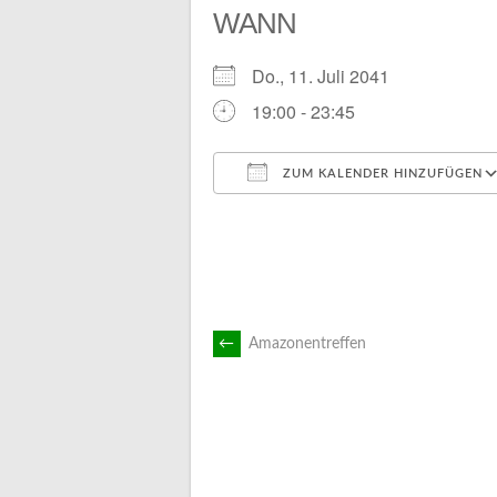
WANN
Do., 11. Juli 2041
19:00 - 23:45
ZUM KALENDER HINZUFÜGEN
ICS herunterladen
ARTIKEL-
←
Amazonentreffen
NAVIGATION