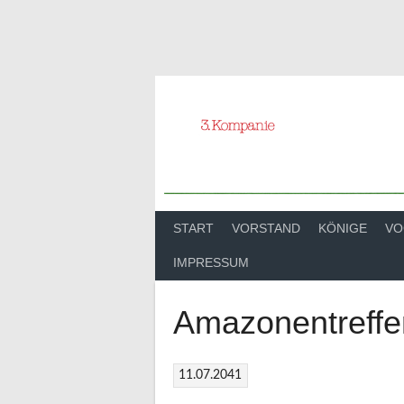
Springe
zum
Inhalt
START
VORSTAND
KÖNIGE
VO
IMPRESSUM
Amazonentreffe
11.07.2041