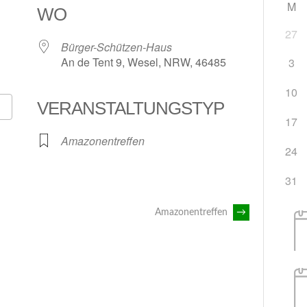
M
WO
27
Bürger-Schützen-Haus
An de Tent 9, Wesel, NRW, 46485
3
10
VERANSTALTUNGSTYP
17
Google Kalender
iCalendar
Amazonentreffen
24
31
Amazonentreffen
→