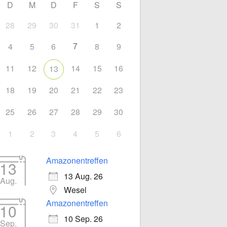
D
M
D
F
S
S
28
29
30
31
1
2
7
4
5
6
8
9
11
12
14
15
16
13
18
19
20
21
22
23
Office 365
Outlook Liv
25
26
27
28
29
30
1
2
3
4
5
6
Amazonentreffen
13
13 Aug. 26
Aug.
Wesel
Amazonentreffen
10
10 Sep. 26
Sep.