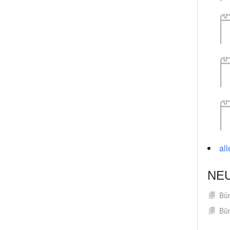
al
NE
Bür
Bür