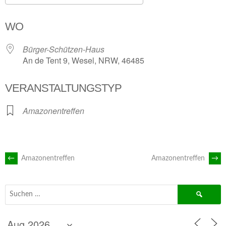
ICS herunterladen
Google Kalender
WO
Bürger-Schützen-Haus
An de Tent 9, Wesel, NRW, 46485
VERANSTALTUNGSTYP
Amazonentreffen
ARTIKEL-
←
Amazonentreffen
Amazonentreffen
→
NAVIGATION
Suchen
nach: